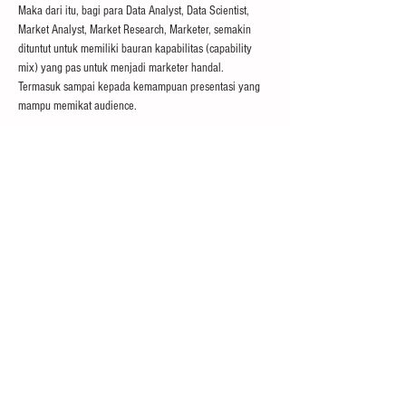
Maka dari itu, bagi para Data Analyst, Data Scientist, 
Market Analyst, Market Research, Marketer, semakin 
dituntut untuk memiliki bauran kapabilitas (capability 
mix) yang pas untuk menjadi marketer handal.

Termasuk sampai kepada kemampuan presentasi yang 
mampu memikat audience.

Oleh karena itu, PERPI membuka kelas TRAINING, untuk 
menjawab tantangan diatas.

TRAINING DETAILS :

Thursday/April 15, 2021

"Data Is KING, But Data Conversion Is KINGKONG!" by 
Adrian Baskoro (Senior Advisor - Umara Group) | 10:00 
– 12:00

REGISTRATION

https://linktr.ee/PERPI